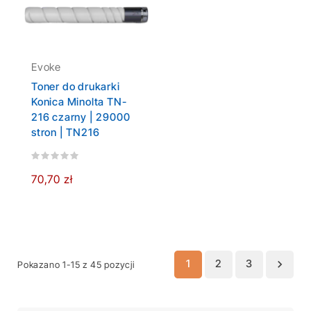
Evoke
Toner do drukarki
Konica Minolta TN-
216 czarny | 29000
stron | TN216
70,70 zł
1
2
3

Pokazano 1-15 z 45 pozycji