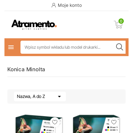
Moje konto
0

Konica Minolta

Nazwa, A do Z