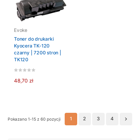
Evoke
Toner do drukarki
Kyocera TK-120
czarny | 7200 stron |
TK120
48,70 zł
1
2
3
4

Pokazano 1-15 z 60 pozycji