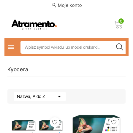
Moje konto
0

Kyocera

Nazwa, A do Z