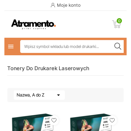
Moje konto
0

Tonery Do Drukarek Laserowych

Nazwa, A do Z