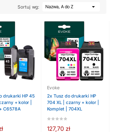

Nazwa, A do Z
Sortuj wg:
Evoke
o drukarki HP 45
2x Tusz do drukarki HP
czarny + kolor |
704 XL | czarny + kolor |
+ C6578A
Komplet | 704XL
zł
127,70 zł