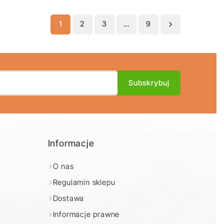
1
2
3
…
9

Informacje
O nas
Regulamin sklepu
e
Dostawa
Informacje prawne