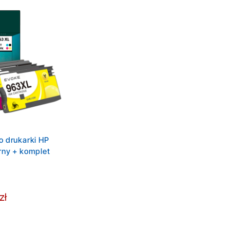
o drukarki HP
rny + komplet
zł