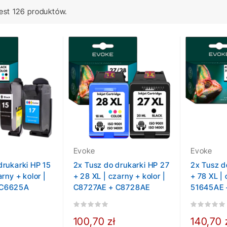
est 126 produktów.
Evoke
Evoke
drukarki HP 15
2x Tusz do drukarki HP 27
2x Tusz d
arny + kolor |
+ 28 XL | czarny + kolor |
+ 78 XL | 
 C6625A
C8727AE + C8728AE
51645AE 
100,70 zł
140,70 