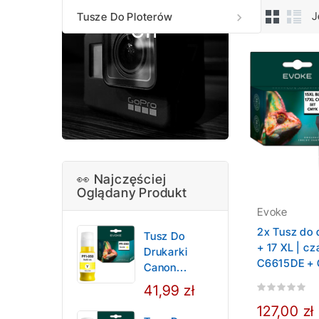
Flats Upto 60%
J
Tusze Do Ploterów

Off
👀 Najczęściej
Oglądany Produkt
Evoke
2x Tusz do 
Tusz Do
+ 17 XL | cz
Drukarki
C6615DE +
Canon...
41,99 zł
127,00 zł