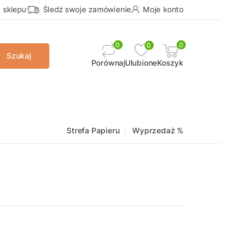
a sklepu
Śledź swoje zamówienie
Moje konto
0
0
0
Szukaj
Ulubione
Koszyk
Porównaj
Strefa Papieru
Wyprzedaż %