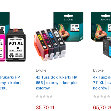
Evoke
Evoke
drukarki HP
4x Tusz do drukarki HP
4x Tusz d
rny + kolor |
655 | czarny + komplet
711 XL | 
01XL
kolorów
kolorów |
35,70 zł
65,70 z