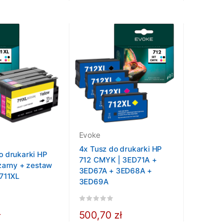
Evoke
4x Tusz do drukarki HP
o drukarki HP
712 CMYK | 3ED71A +
czarny + zestaw
3ED67A + 3ED68A +
 711XL
3ED69A
ł
500,70 zł