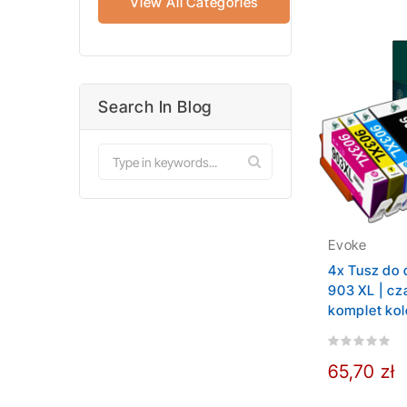
View All Categories
Search In Blog
Evoke
4x Tusz do 
903 XL | cz
komplet ko
65,70 zł