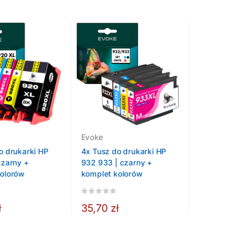
Evoke
o drukarki HP
4x Tusz do drukarki HP
czarny +
932 933 | czarny +
kolorów
komplet kolorów
ł
35,70 zł