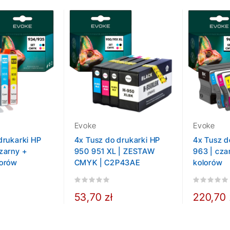
Evoke
Evoke
drukarki HP
4x Tusz do drukarki HP
4x Tusz d
zarny +
950 951 XL | ZESTAW
963 | cza
lorów
CMYK | C2P43AE
kolorów
53,70 zł
220,70 