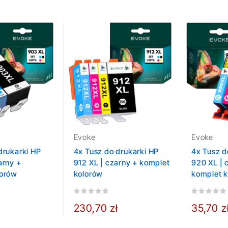
Evoke
Evoke
drukarki HP
4x Tusz do drukarki HP
4x Tusz d
arny +
912 XL | czarny + komplet
920 XL | 
lorów
kolorów
komplet 
230,70 zł
35,70 z