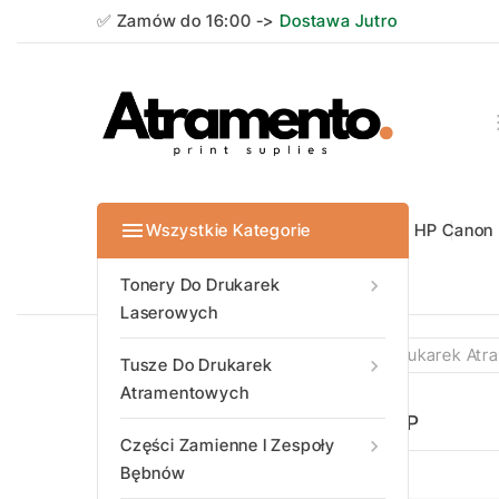
✅ Zamów do 16:00 ->
Dostawa Jutro

Wszystkie Kategorie
HP
Canon
Tonery do dr
Tonery do dr
Tonery do dr
Tonery do dr
Tonery Do Drukarek

Laserowych
Strona Główna
Tusze Do Drukarek At
Tusze Do Drukarek

Atramentowych
HP
Części Zamienne I Zespoły

Bębnów
New Trending