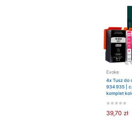
Evoke
4x Tusz do 
934 935 | c
komplet ko
39,70 zł