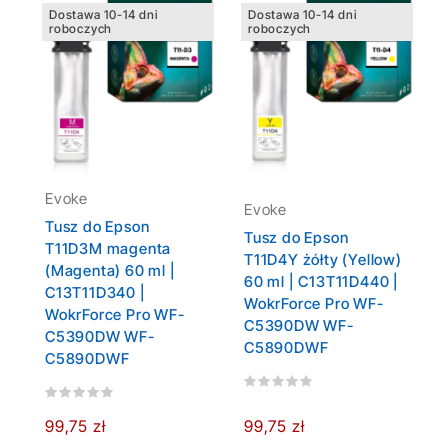
Dostawa 10-14 dni
Dostawa 10-14 dni
roboczych
roboczych
Evoke
Evoke
Tusz do Epson
Tusz do Epson
T11D3M magenta
T11D4Y żółty (Yellow)
(Magenta) 60 ml |
60 ml | C13T11D440 |
C13T11D340 |
WokrForce Pro WF-
WokrForce Pro WF-
C5390DW WF-
C5390DW WF-
C5890DWF
C5890DWF
99,75 zł
99,75 zł