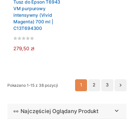
Tusz do Epson T6943
VM purpurowy
intensywny (Vivid
Magenta) 700 ml |
C13T694300
279,50 zł
1
2
3

Pokazano 1-15 z 38 pozycji

👀 Najczęściej Oglądany Produkt