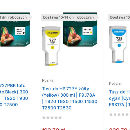
4 dni roboczych
Dostawa 10-14 dni roboczych
Dostawa 10
Evoke
Evoke
 727PBK foto
Tusz do HP 727Y żółty
to Black) 300
Tusz do 
(Yellow) 300 ml | F9J78A
A | T920 T930
cyjan (Cy
| T920 T930 T1500 T1530
30 T2500
F9K17A |
T2500 T2530