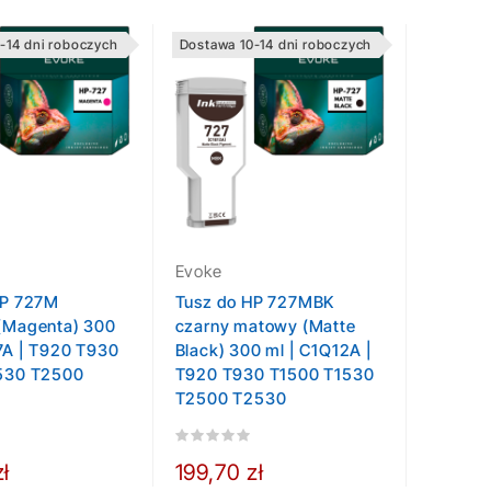
-14 dni roboczych
Dostawa 10-14 dni roboczych
Evoke
HP 727M
Tusz do HP 727MBK
(Magenta) 300
czarny matowy (Matte
7A | T920 T930
Black) 300 ml | C1Q12A |
530 T2500
T920 T930 T1500 T1530
T2500 T2530
zł
199,70 zł