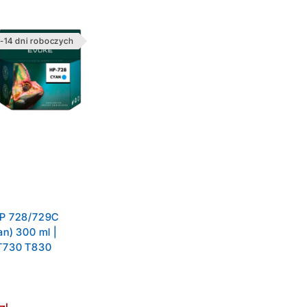
-14 dni roboczych
HP 728/729C
an) 300 ml |
 T730 T830