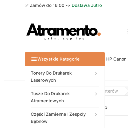
✅ Zamów do 16:00 ->
Dostawa Jutro

Wszystkie Kategorie
HP
Canon
Tonery do dr
Tonery do dr
Tonery do dr
Tonery do dr
Tonery Do Drukarek

Laserowych
Strona Główna
Tusze Do Ploterów
Tusze Do Drukarek

Atramentowych
HP
Części Zamienne I Zespoły

Bębnów
New Trending