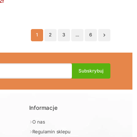
zł
1
2
3
…
6

Informacje
O nas
Regulamin sklepu