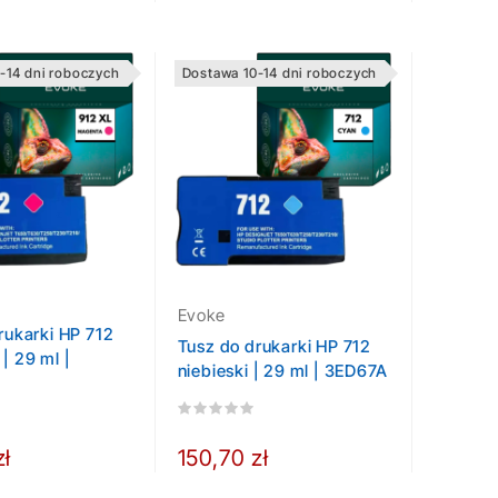
-14 dni roboczych
Dostawa 10-14 dni roboczych
Evoke
rukarki HP 712
Tusz do drukarki HP 712
| 29 ml |
niebieski | 29 ml | 3ED67A
zł
150,70 zł