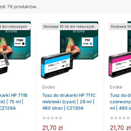
est 78 produktów.
4 dni roboczych
Dostawa 10-14 dni roboczych
Dostawa 10
Evoke
Evoke
karki HP 711B
Tusz do drukarki HP 711C
Tusz do d
k) | 75 ml |
niebieski (cyan) | 28 ml |
czerwony
 CZ129A
480 stron | CZ130A
ml | 480 
21,70 zł
21,70 zł