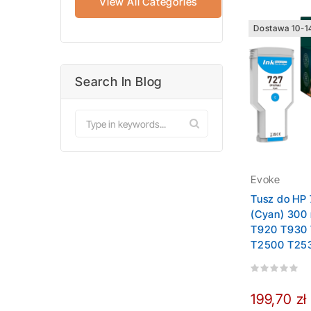
View All Categories
Dostawa 10-1
Search In Blog
Evoke
Tusz do HP 
(Cyan) 300 
T920 T930 
T2500 T25
199,70 zł