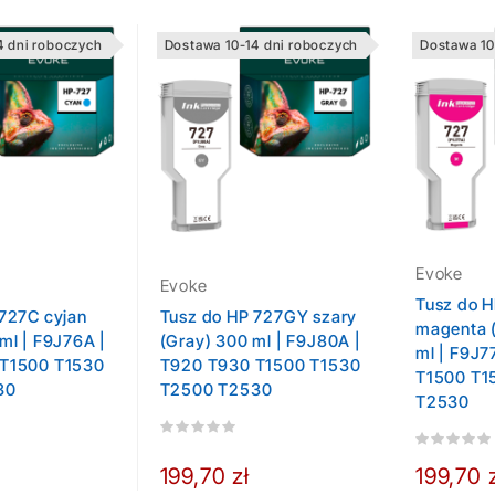
4 dni roboczych
Dostawa 10-14 dni roboczych
Dostawa 10
Evoke
Evoke
Tusz do 
727C cyjan
Tusz do HP 727GY szary
magenta 
ml | F9J76A |
(Gray) 300 ml | F9J80A |
ml | F9J7
T1500 T1530
T920 T930 T1500 T1530
T1500 T1
30
T2500 T2530
T2530
199,70 zł
199,70 