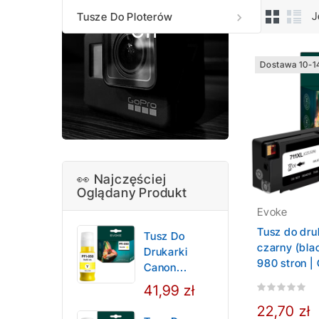
Flats Upto 60%
J
Tusze Do Ploterów

Off
Dostawa 10-1
👀 Najczęściej
Oglądany Produkt
Evoke
Tusz do dru
Tusz Do
czarny (blac
Drukarki
980 stron |
Canon...
41,99 zł
22,70 zł