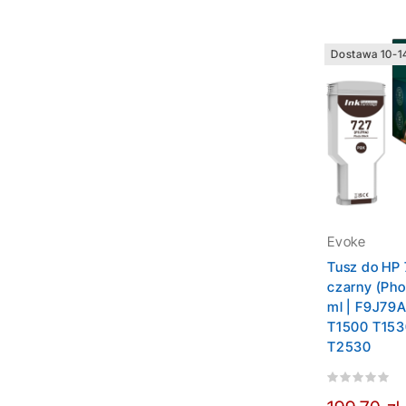
Dostawa 10-1
Evoke
Tusz do HP
czarny (Pho
ml | F9J79
T1500 T15
T2530