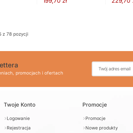
199,70 zł
229,70 
 z 78 pozycji
ettera
niach, promocjach i ofertach
Twoje Konto
Promocje
Logowanie
Promocje
Rejestracja
Nowe produkty