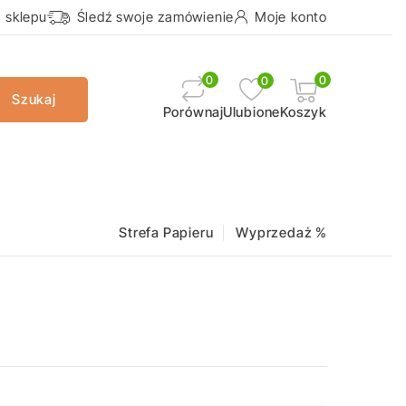
a sklepu
Śledź swoje zamówienie
Moje konto
0
0
0
Szukaj
Ulubione
Koszyk
Porównaj
Strefa Papieru
Wyprzedaż %