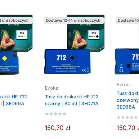
4 dni roboczych
Dostawa 10-14 dni roboczych
Dostawa 10
Evoke
Evoke
Tusz do d
karki HP 712
Tusz do drukarki HP 712
czerwony 
ml | 3ED69A
czarny | 80 ml | 3ED71A
3ED68A
150,70 zł
150,70 