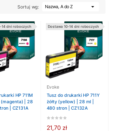

Nazwa, A do Z
Sortuj wg:
-14 dni roboczych
Dostawa 10-14 dni roboczych
Evoke
rukarki HP 711M
Tusz do drukarki HP 711Y
 (magenta) | 28
żółty (yellow) | 28 ml |
stron | CZ131A
480 stron | CZ132A
21,70 zł