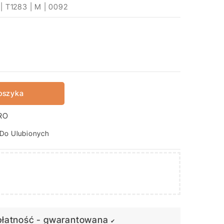
 | T1283 | M | 0092
oszyka
RO
 Do Ulubionych
płatność - gwarantowana
✔