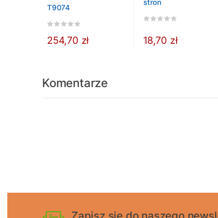
stron
T9074
254,70 zł
18,70 zł
Komentarze
Zapisz się do naszego newsl