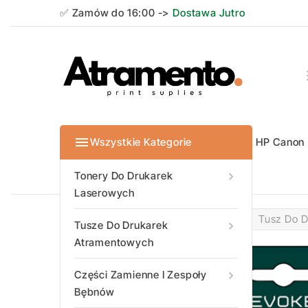
✅ Zamów do 16:00 ->
Dostawa Jutro

Wszystkie Kategorie
HP
Canon
Tonery do dr
Tonery do dr
Tonery do dr
Tonery do dr
Tonery do dr
Tonery do dr
Tonery do dr
Tonery Do Drukarek

Laserowych
Strona Główna
Epson
Tusz Do D
Tusze Do Drukarek

Atramentowych
Części Zamienne I Zespoły

Bębnów