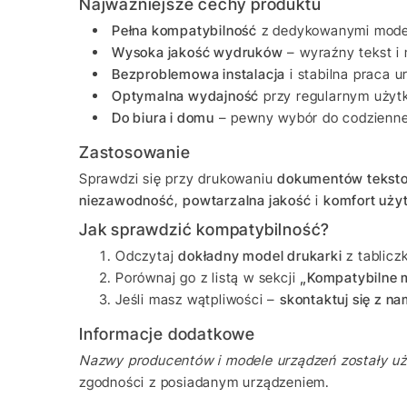
Najważniejsze cechy produktu
Pełna kompatybilność
z dedykowanymi mode
Wysoka jakość wydruków
– wyraźny tekst i
Bezproblemowa instalacja
i stabilna praca u
Optymalna wydajność
przy regularnym użyt
Do biura i domu
– pewny wybór do codzienn
Zastosowanie
Sprawdzi się przy drukowaniu
dokumentów tekst
niezawodność
,
powtarzalna jakość
i
komfort uży
Jak sprawdzić kompatybilność?
Odczytaj
dokładny model drukarki
z tablicz
Porównaj go z listą w sekcji
„Kompatybilne 
Jeśli masz wątpliwości –
skontaktuj się z na
Informacje dodatkowe
Nazwy producentów i modele urządzeń zostały uży
zgodności z posiadanym urządzeniem.