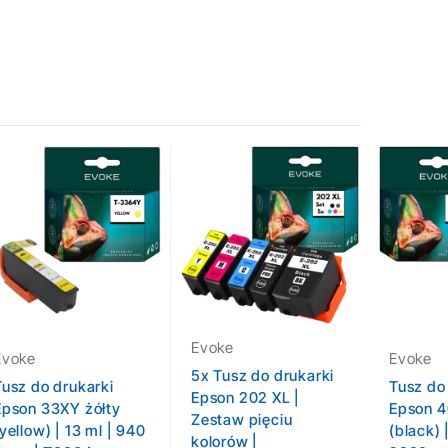
Evoke
Evoke
Evoke
5x Tusz do drukarki
Tusz do drukarki
Tusz do
Epson 202 XL |
Epson 33XY żółty
Epson 4
Zestaw pięciu
yellow) | 13 ml | 940
(black) 
kolorów |