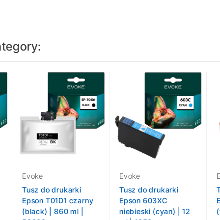
ategory:
Evoke
Evoke
Tusz do drukarki
Tusz do drukarki
Epson T01D1 czarny
Epson 603XC
(black) | 860 ml |
niebieski (cyan) | 12
(