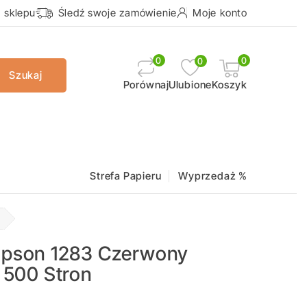
a sklepu
Śledź swoje zamówienie
Moje konto
0
0
0
Szukaj
Ulubione
Koszyk
Porównaj
Strefa Papieru
Wyprzedaż %
 Epson 1283 Czerwony
| 500 Stron