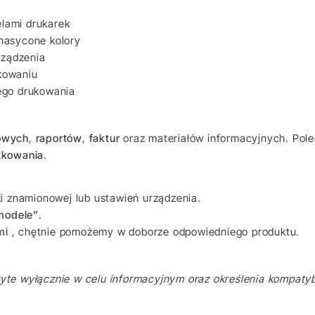
lami drukarek
 nasycone kolory
rządzenia
kowaniu
ego drukowania
owych
,
raportów
,
faktur
oraz materiałów informacyjnych. Polec
tkowania
.
ki znamionowej lub ustawień urządzenia.
modele”
.
mi
, chętnie pomożemy w doborze odpowiedniego produktu.
te wyłącznie w celu informacyjnym oraz określenia kompatybi