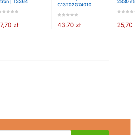
stron | T3364
2830 st
C13T02G74010
17,70 zł
43,70 zł
25,70 