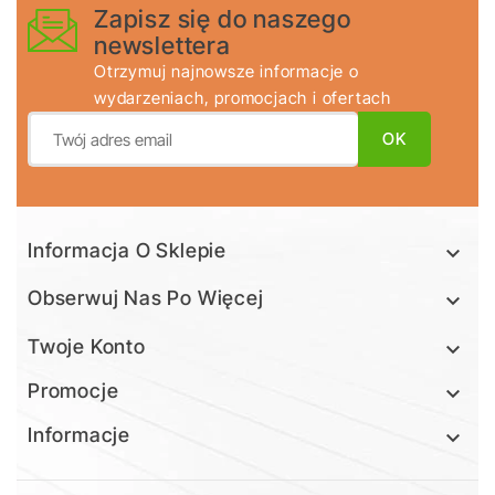
Zapisz się do naszego
newslettera
Otrzymuj najnowsze informacje o
wydarzeniach, promocjach i ofertach
Informacja O Sklepie

Obserwuj Nas Po Więcej

Twoje Konto

Promocje

Informacje
