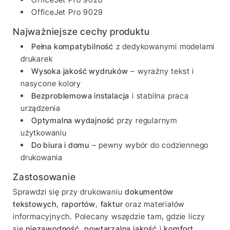
OfficeJet Pro 9029
Najważniejsze cechy produktu
Pełna kompatybilność
z dedykowanymi modelami
drukarek
Wysoka jakość wydruków
– wyraźny tekst i
nasycone kolory
Bezproblemowa instalacja
i stabilna praca
urządzenia
Optymalna wydajność
przy regularnym
użytkowaniu
Do biura i domu
– pewny wybór do codziennego
drukowania
Zastosowanie
Sprawdzi się przy drukowaniu
dokumentów
tekstowych
,
raportów
,
faktur
oraz materiałów
informacyjnych. Polecany wszędzie tam, gdzie liczy
się
niezawodność
,
powtarzalna jakość
i
komfort